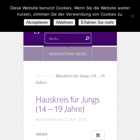
Diese Website benutzt Cookies. Wenn Sie die Website weiter
nutzen, stimmen Sie der Verwendung von Cookies zu.
Akzeptieren
Ablehnen
Erfahren Sie mehr
NAVIGATIONS MENÜ
Startseite
»
Hauskreis für Jungs (14 – 19
Jahre)
Hauskreis für Jungs
(14 – 19 Jahre)
Geschrieben am 22. Apr. 2015
WANN: