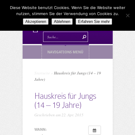
Diese Website benutzt Cookies. Wenn Sie die Website weiter
nutzen, stimmen Sie der Verwendung von Cookies zu.
Akzeptieren
Ablehnen
Erfahren Sie mehr
NAVIGATIONS MENÜ
Startseite
»
Hauskreis für Jungs (14 – 19
Jahre)
Hauskreis für Jungs
(14 – 19 Jahre)
Geschrieben am 22. Apr. 2015
WANN: