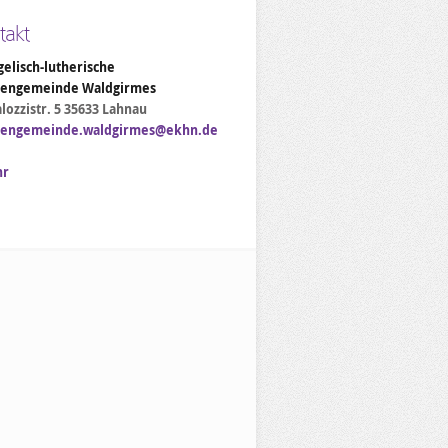
takt
elisch-lutherische
hengemeinde Waldgirmes
lozzistr. 5 35633 Lahnau
hengemeinde.waldgirmes@ekhn.de
hr