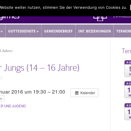
 Website weiter nutzen, stimmen Sie der Verwendung von Cookies zu.
»
GOTTESDIENSTE
»
GEMEINDEBRIEF
INT. BEZIEHUNGEN
TERMIN
»
GOTTESDIENSTE
»
GEMEINDEBRIEF
INT. BEZIEHUNGEN
TERMIN
Ter
6 Jahre)
A
r Jungs (14 – 16 Jahre)
S
15
A
anuar 2016 um 19:30 – 21:00
Kalender
M
ts
A
ER UND JUGEND
M