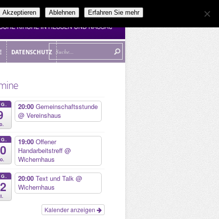
Akzeptieren
Ablehnen
Erfahren Sie mehr
E
DATENSCHUTZ
E
DATENSCHUTZ
mine
UG.
20:00
Gemeinschaftsstunde
9
@ Vereinshaus
o.
UG.
19:00
Offener
10
Handarbeitstreff
@
Wichernhaus
o.
UG.
20:00
Text und Talk
@
12
Wichernhaus
i.
Kalender anzeigen