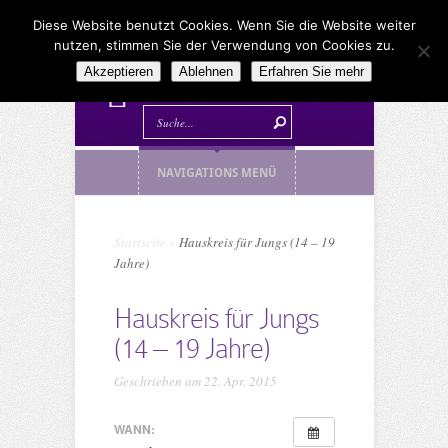
Diese Website benutzt Cookies. Wenn Sie die Website weiter
nutzen, stimmen Sie der Verwendung von Cookies zu.
Akzeptieren
Ablehnen
Erfahren Sie mehr
NAVIGATIONS MENÜ
Startseite
»
Hauskreis für Jungs (14 – 19
Jahre)
Hauskreis für Jungs
(14 – 19 Jahre)
Geschrieben am 22. Apr. 2015
WANN: