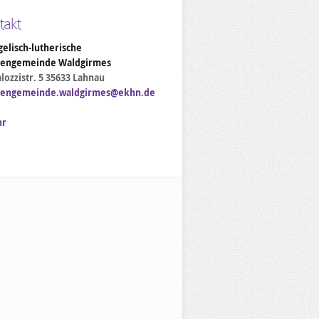
takt
elisch-lutherische
hengemeinde Waldgirmes
lozzistr. 5 35633 Lahnau
hengemeinde.waldgirmes@ekhn.de
hr