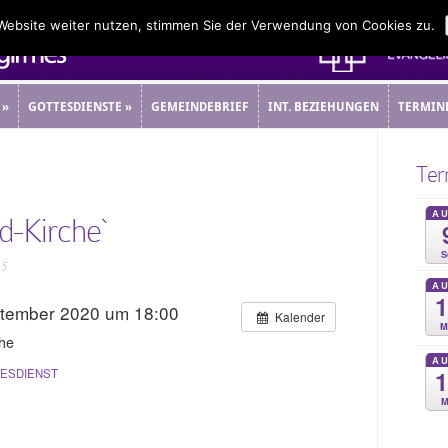
 Website weiter nutzen, stimmen Sie der Verwendung von Cookies zu.
»
GOTTESDIENSTE
»
GEMEINDEBRIEF
INT. BEZIEHUNGEN
TERMIN
»
GOTTESDIENSTE
»
GEMEINDEBRIEF
INT. BEZIEHUNGEN
TERMIN
Ter
A
d-Kirche`
S
15
A
ptember 2020 um 18:00
Kalender
M
che
A
ESDIENST
M