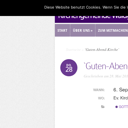
Diese Website benutzt Cookies. Wenn Sie die
START
ÜBER UNS
»
ZUM MITMACHEN
START
ÜBER UNS
»
ZUM MITMACHEN
Startseite
»
`Guten-Abend-Kirche`
`Guten-Aben
DO.
28
Geschrieben am 28. Mai 20
6. Se
WANN:
Ev. Kir
WO:
GOTT