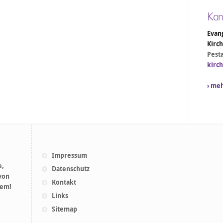
Kon
Evang
Kirc
Pesta
kirc
› me
Impressum
e,
Datenschutz
 von
Kontakt
lem!
Links
Sitemap