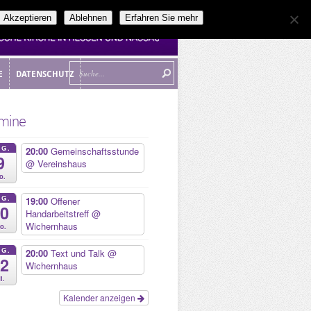
Akzeptieren
Ablehnen
Erfahren Sie mehr
E
DATENSCHUTZ
E
DATENSCHUTZ
mine
UG.
20:00
Gemeinschaftsstunde
9
@ Vereinshaus
o.
UG.
19:00
Offener
10
Handarbeitstreff
@
Wichernhaus
o.
UG.
20:00
Text und Talk
@
12
Wichernhaus
i.
Kalender anzeigen