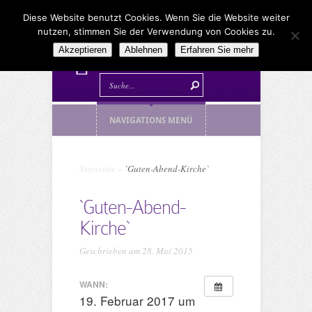
Diese Website benutzt Cookies. Wenn Sie die Website weiter
nutzen, stimmen Sie der Verwendung von Cookies zu.
Akzeptieren
Ablehnen
Erfahren Sie mehr
NAVIGATIONS MENÜ
Startseite
»
`Guten-Abend-Kirche`
`Guten-Abend-
Kirche`
Geschrieben am 28. Mai 2015
WANN:
19. Februar 2017 um