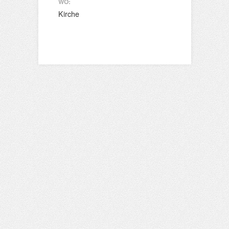
WO:
Kirche