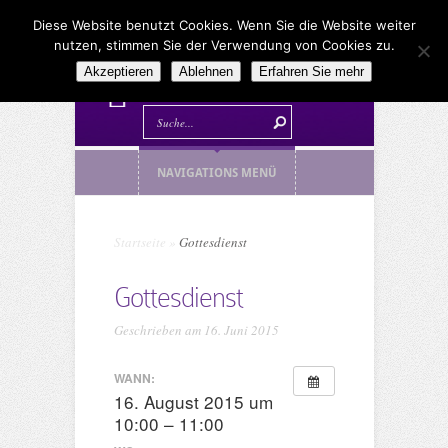
Diese Website benutzt Cookies. Wenn Sie die Website weiter
nutzen, stimmen Sie der Verwendung von Cookies zu.
Akzeptieren
Ablehnen
Erfahren Sie mehr
NAVIGATIONS MENÜ
Startseite
»
Gottesdienst
Gottesdienst
Geschrieben am 16. Juni 2015
WANN:
16. August 2015 um
10:00 – 11:00