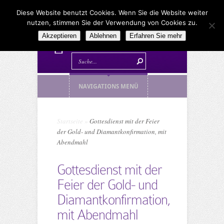
Diese Website benutzt Cookies. Wenn Sie die Website weiter
nutzen, stimmen Sie der Verwendung von Cookies zu.
Akzeptieren
Ablehnen
Erfahren Sie mehr
NAVIGATIONS MENÜ
Startseite
»
Gottesdienst mit der Feier
der Gold- und Diamantkonfirmation, mit
Abendmahl
Gottesdienst mit der
Feier der Gold- und
Diamantkonfirmation,
mit Abendmahl