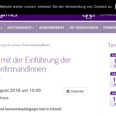
 Website weiter nutzen, stimmen Sie der Verwendung von Cookies zu.
»
GOTTESDIENSTE
»
GEMEINDEBRIEF
INT. BEZIEHUNGEN
TERMIN
»
GOTTESDIENSTE
»
GEMEINDEBRIEF
INT. BEZIEHUNGEN
TERMIN
Ter
hrung der neuen VorkonfirmandInnen
A
 mit der Einführung der
S
nfirmandInnen
A
15
M
ugust 2018 um 10:00
Kalender
A
nhaus
M
und Gemeindepädagogin Katrin Schnell