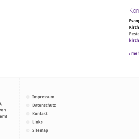
Kon
Evang
Kirc
Pesta
kirc
› me
Impressum
e,
Datenschutz
 von
Kontakt
lem!
Links
Sitemap