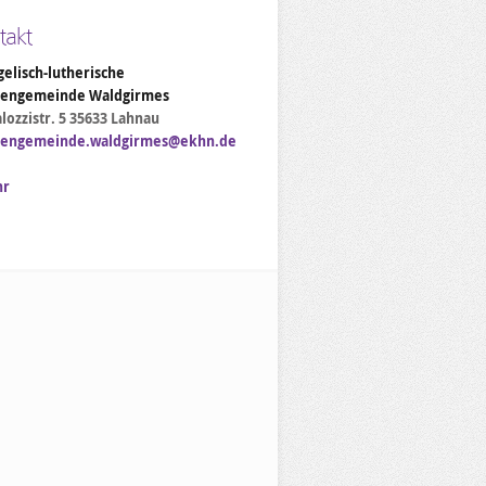
takt
elisch-lutherische
hengemeinde Waldgirmes
lozzistr. 5 35633 Lahnau
hengemeinde.waldgirmes@ekhn.de
hr