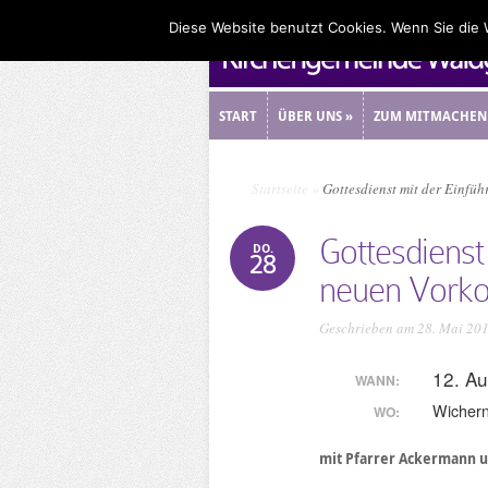
Diese Website benutzt Cookies. Wenn Sie die
START
ÜBER UNS
»
ZUM MITMACHEN
START
ÜBER UNS
»
ZUM MITMACHEN
Startseite
»
Gottesdienst mit der Einfü
Gottesdienst
DO.
28
neuen Vorko
Geschrieben am 28. Mai 20
12. A
WANN:
Wicher
WO:
mit Pfarrer Ackermann 