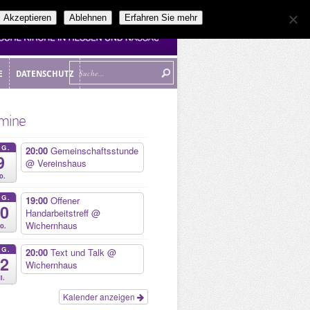
Akzeptieren
Ablehnen
Erfahren Sie mehr
E
DATENSCHUTZ
E
DATENSCHUTZ
mine
UG.
20:00
Gemeinschaftsstunde
9
@ Vereinshaus
o.
UG.
19:00
Offener
10
Handarbeitstreff
@
Wichernhaus
o.
UG.
20:00
Text und Talk
@
12
Wichernhaus
i.
Kalender anzeigen