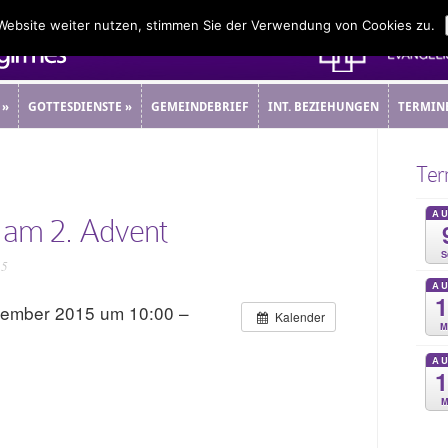
 Website weiter nutzen, stimmen Sie der Verwendung von Cookies zu.
»
GOTTESDIENSTE
»
GEMEINDEBRIEF
INT. BEZIEHUNGEN
TERMIN
»
GOTTESDIENSTE
»
GEMEINDEBRIEF
INT. BEZIEHUNGEN
TERMIN
Ter
A
 am 2. Advent
S
15
A
zember 2015 um 10:00 –
Kalender
M
A
M