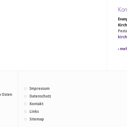
Kon
Evang
Kirc
Pesta
kirc
› me
Impressum
m Osten
Datenschutz
Kontakt
Links
Sitemap