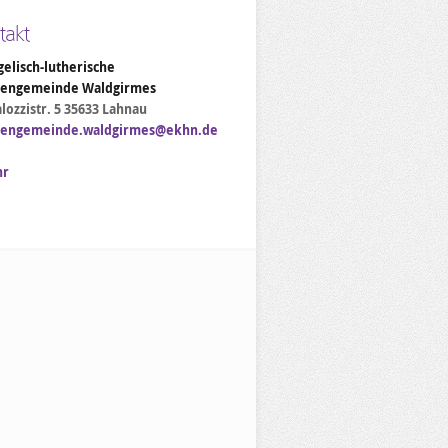
takt
elisch-lutherische
hengemeinde Waldgirmes
lozzistr. 5 35633 Lahnau
hengemeinde.waldgirmes@ekhn.de
hr