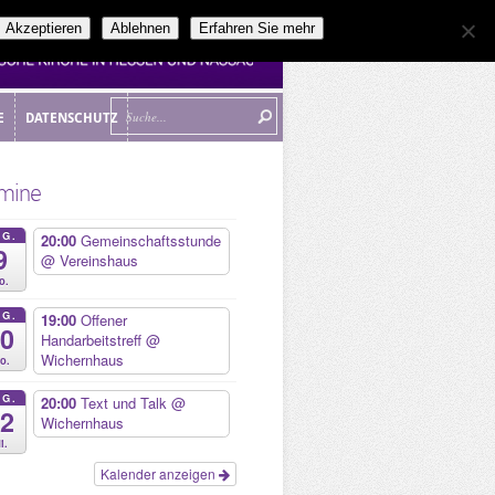
Akzeptieren
Ablehnen
Erfahren Sie mehr
E
DATENSCHUTZ
E
DATENSCHUTZ
mine
UG.
20:00
Gemeinschaftsstunde
9
@ Vereinshaus
o.
UG.
19:00
Offener
10
Handarbeitstreff
@
Wichernhaus
o.
UG.
20:00
Text und Talk
@
12
Wichernhaus
i.
Kalender anzeigen