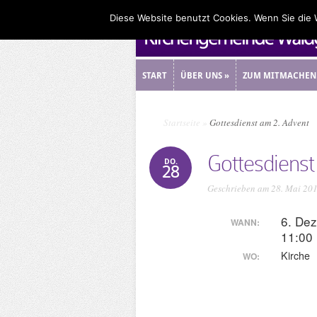
Diese Website benutzt Cookies. Wenn Sie die
START
ÜBER UNS
»
ZUM MITMACHEN
START
ÜBER UNS
»
ZUM MITMACHEN
Startseite
»
Gottesdienst am 2. Advent
Gottesdienst
DO.
28
Geschrieben am 28. Mai 20
6. De
WANN:
11:00
Kirche
WO: