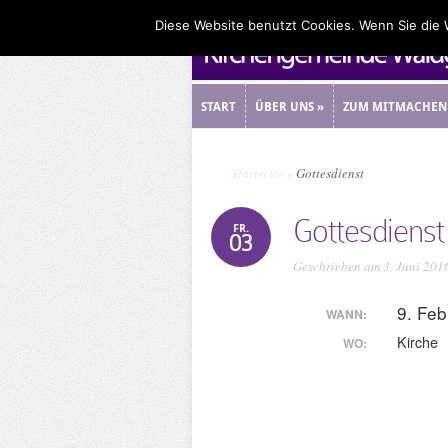
Diese Website benutzt Cookies. Wenn Sie die
START
ÜBER UNS
»
ZUM MITMACHEN
START
ÜBER UNS
»
ZUM MITMACHEN
Startseite
»
Gottesdienst
Gottesdienst
FR.
03
Geschrieben am 3. Juni 201
9. Fe
WANN:
Kirche
WO: