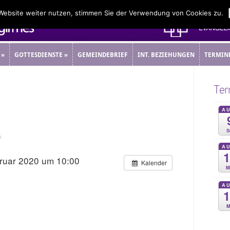
 Website weiter nutzen, stimmen Sie der Verwendung von Cookies zu.
»
GOTTESDIENSTE
»
GEMEINDEBRIEF
INT. BEZIEHUNGEN
TERMIN
»
GOTTESDIENSTE
»
GEMEINDEBRIEF
INT. BEZIEHUNGEN
TERMIN
Ter
A
S
6
A
bruar 2020 um 10:00
Kalender
M
A
M