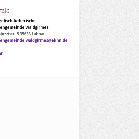
takt
elisch-lutherische
hengemeinde Waldgirmes
lozzistr. 5 35633 Lahnau
hengemeinde.waldgirmes@ekhn.de
hr