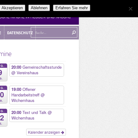
Akzeptieren
Ablehnen
Erfahren Sie mehr
E
DATENSCHUTZ
E
DATENSCHUTZ
mine
UG.
20:00
Gemeinschaftsstunde
9
@ Vereinshaus
o.
UG.
19:00
Offener
10
Handarbeitstreff
@
Wichernhaus
o.
UG.
20:00
Text und Talk
@
12
Wichernhaus
i.
Kalender anzeigen