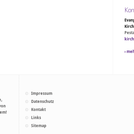
Kon
Evang
Kirc
Pesta
kirc
› me
Impressum
e,
Datenschutz
 von
Kontakt
lem!
Links
Sitemap