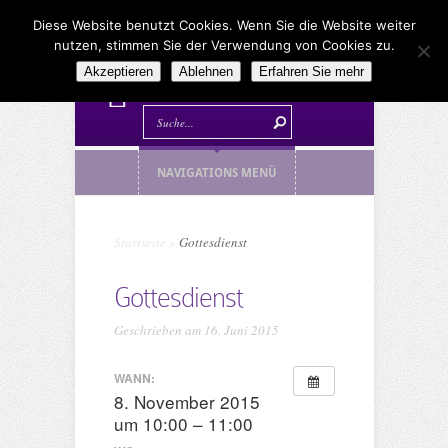
Diese Website benutzt Cookies. Wenn Sie die Website weiter
nutzen, stimmen Sie der Verwendung von Cookies zu.
Akzeptieren
Ablehnen
Erfahren Sie mehr
NAVIGATIONS MENÜ
Startseite
»
Gottesdienst
Gottesdienst
Geschrieben am 16. Juni 2015
WANN:
8. November 2015
um 10:00 – 11:00