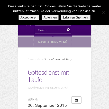
Diese Website benutzt Cookies. Wenn Sie die Website weiter
nutzen, stimmen Sie der Verwendung von Cookies zu.
Akzeptieren
Ablehnen
Erfahren Sie mehr
NAVIGATIONS MENÜ
Startseite
»
Gottesdienst mit Taufe
Gottesdienst mit
Taufe
Geschrieben am 16. Juni 2015
WANN:
20. September 2015