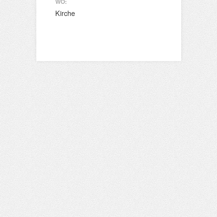
WO:
Kirche