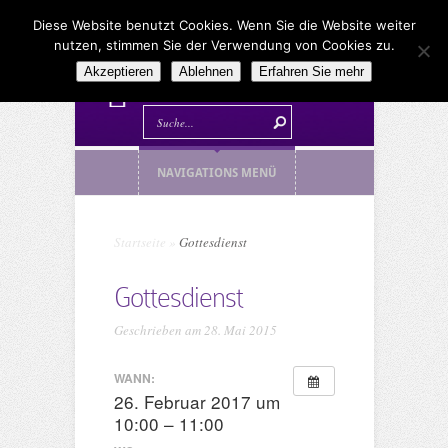
Diese Website benutzt Cookies. Wenn Sie die Website weiter
nutzen, stimmen Sie der Verwendung von Cookies zu.
Akzeptieren
Ablehnen
Erfahren Sie mehr
NAVIGATIONS MENÜ
Startseite
»
Gottesdienst
Gottesdienst
Geschrieben am 28. Mai 2015
WANN:
26. Februar 2017 um
10:00 – 11:00