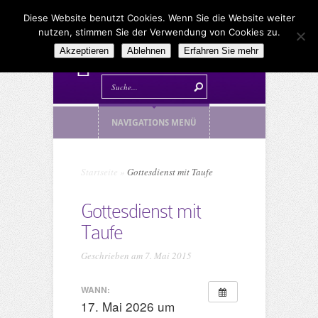
Diese Website benutzt Cookies. Wenn Sie die Website weiter
nutzen, stimmen Sie der Verwendung von Cookies zu.
Akzeptieren
Ablehnen
Erfahren Sie mehr
NAVIGATIONS MENÜ
Startseite
»
Gottesdienst mit Taufe
Gottesdienst mit
Taufe
Geschrieben am 7. Mai 2015
WANN:
17. Mai 2026 um