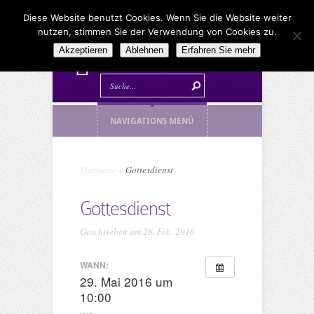
Diese Website benutzt Cookies. Wenn Sie die Website weiter
nutzen, stimmen Sie der Verwendung von Cookies zu.
Akzeptieren
Ablehnen
Erfahren Sie mehr
NAVIGATIONS MENÜ
Startseite
»
Gottesdienst
Gottesdienst
Geschrieben am 26. Feb. 2016
WANN:
29. Mai 2016 um
10:00