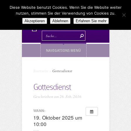
Diese Website benutzt Cookies. Wenn Sie die Website weiter
nutzen, stimmen Sie der Verwendung von Cookies zu.
Akzeptieren
Ablehnen
Erfahren Sie mehr
NAVIGATIONS MENÜ
Startseite
»
Gottesdienst
Gottesdienst
Geschrieben am 26. Feb. 2016
WANN:
19. Oktober 2025 um
10:00