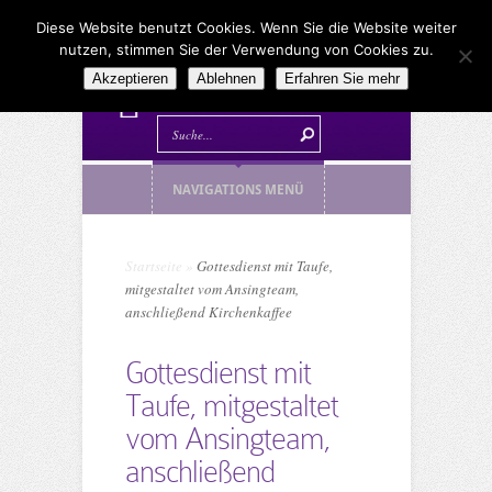
Diese Website benutzt Cookies. Wenn Sie die Website weiter
nutzen, stimmen Sie der Verwendung von Cookies zu.
Akzeptieren
Ablehnen
Erfahren Sie mehr
NAVIGATIONS MENÜ
Startseite
»
Gottesdienst mit Taufe,
mitgestaltet vom Ansingteam,
anschließend Kirchenkaffee
Gottesdienst mit
Taufe, mitgestaltet
vom Ansingteam,
anschließend