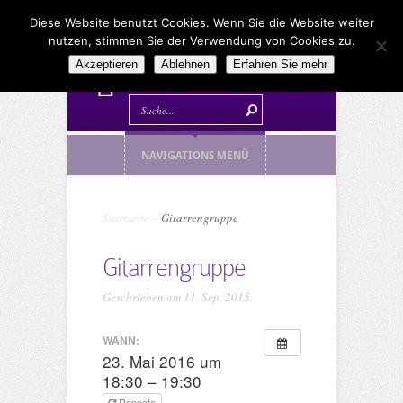
Diese Website benutzt Cookies. Wenn Sie die Website weiter
nutzen, stimmen Sie der Verwendung von Cookies zu.
Akzeptieren
Ablehnen
Erfahren Sie mehr
NAVIGATIONS MENÜ
Startseite
»
Gitarrengruppe
Gitarrengruppe
Geschrieben am 11. Sep. 2015
WANN:
23. Mai 2016 um
18:30 – 19:30
Repeats