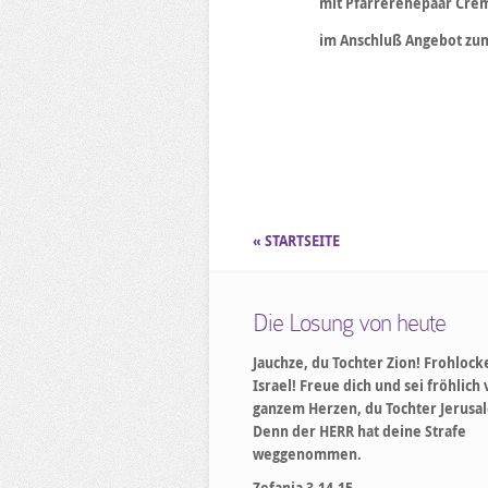
mit Pfarrerehepaar Cre
im Anschluß Angebot zu
« STARTSEITE
Die Losung von heute
Jauchze, du Tochter Zion! Frohlock
Israel! Freue dich und sei fröhlich
ganzem Herzen, du Tochter Jerusa
Denn der HERR hat deine Strafe
weggenommen.
Zefanja 3,14-15