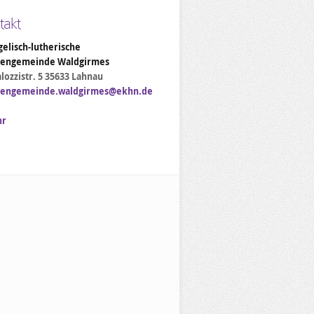
takt
elisch-lutherische
hengemeinde Waldgirmes
lozzistr. 5 35633 Lahnau
hengemeinde.waldgirmes@ekhn.de
hr