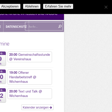
Akzeptieren
Ablehnen
Erfahren Sie mehr
E
DATENSCHUTZ
E
DATENSCHUTZ
mine
UG.
20:00
Gemeinschaftsstunde
9
@ Vereinshaus
o.
UG.
19:00
Offener
10
Handarbeitstreff
@
Wichernhaus
o.
UG.
20:00
Text und Talk
@
12
Wichernhaus
i.
Kalender anzeigen