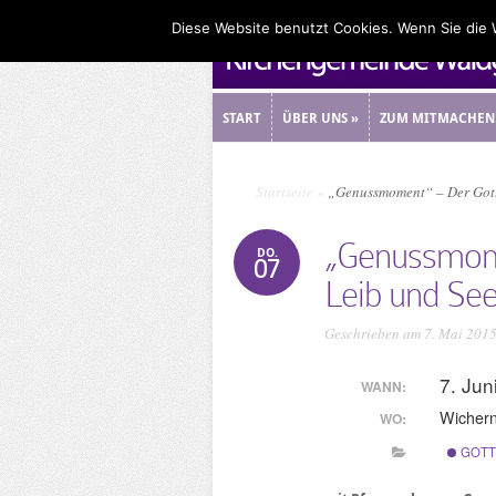
Diese Website benutzt Cookies. Wenn Sie die
START
ÜBER UNS
»
ZUM MITMACHEN
START
ÜBER UNS
»
ZUM MITMACHEN
Startseite
»
„Genussmoment“ – Der Gotte
„Genussmome
DO.
07
Leib und See
Geschrieben am 7. Mai 201
7. Jun
WANN:
Wicher
WO:
GOTT