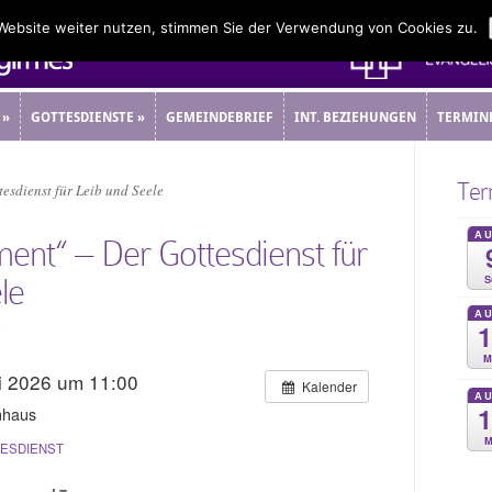
 Website weiter nutzen, stimmen Sie der Verwendung von Cookies zu.
»
GOTTESDIENSTE
»
GEMEINDEBRIEF
INT. BEZIEHUNGEN
TERMIN
»
GOTTESDIENSTE
»
GEMEINDEBRIEF
INT. BEZIEHUNGEN
TERMIN
Ter
sdienst für Leib und Seele
A
nt“ – Der Gottesdienst für
S
le
A
5
M
i 2026 um 11:00
Kalender
A
nhaus
M
ESDIENST