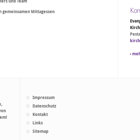
mers und Team
Kon
m gemeinsamen Mittagessen
Evang
Kirc
Pesta
kirc
› me
Impressum
e,
Datenschutz
 von
Kontakt
lem!
Links
Sitemap