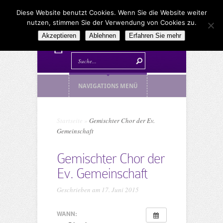
Diese Website benutzt Cookies. Wenn Sie die Website weiter
nutzen, stimmen Sie der Verwendung von Cookies zu.
Akzeptieren
Ablehnen
Erfahren Sie mehr
NAVIGATIONS MENÜ
Startseite
»
Gemischter Chor der Ev.
Gemeinschaft
Gemischter Chor der
Ev. Gemeinschaft
Geschrieben am 17. Juni 2015
WANN: