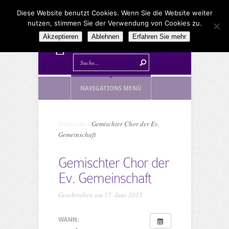
Diese Website benutzt Cookies. Wenn Sie die Website weiter
nutzen, stimmen Sie der Verwendung von Cookies zu.
Akzeptieren
Ablehnen
Erfahren Sie mehr
NAVIGATIONS MENÜ
Startseite
»
Gemischter Chor der Ev.
Gemeinschaft
Gemischter Chor der
Ev. Gemeinschaft
Geschrieben am 17. Juni 2015
WANN: