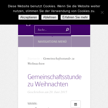
Diese Website benutzt Cookies. Wenn Sie die Website weiter
nutzen, stimmen Sie der Verwendung von Cookies zu.
Akzeptieren
Ablehnen
Erfahren Sie mehr
NAVIGATIONS MENÜ
Startseite
»
Gemeinschaftsstunde zu
Weihnachten
Gemeinschaftsstunde
zu Weihnachten
Geschrieben am 20. Juni 2015
WANN: