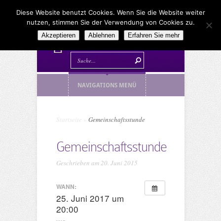
Diese Website benutzt Cookies. Wenn Sie die Website weiter
nutzen, stimmen Sie der Verwendung von Cookies zu.
Akzeptieren
Ablehnen
Erfahren Sie mehr
NAVIGATIONS MENÜ
Startseite
»
Gemeinschaftsstunde
Gemeinschaftsstunde
Geschrieben am 20. Juni 2015
WANN:
25. Juni 2017 um
20:00