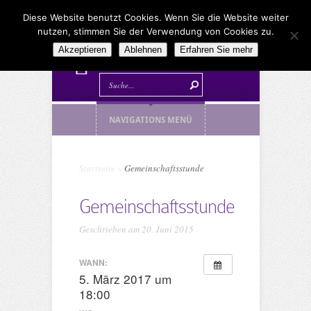
Diese Website benutzt Cookies. Wenn Sie die Website weiter
nutzen, stimmen Sie der Verwendung von Cookies zu.
Akzeptieren
Ablehnen
Erfahren Sie mehr
NAVIGATIONS MENÜ
Startseite
»
Gemeinschaftsstunde
Gemeinschaftsstunde
Geschrieben am 20. Juni 2015
WANN:
5. März 2017 um
18:00