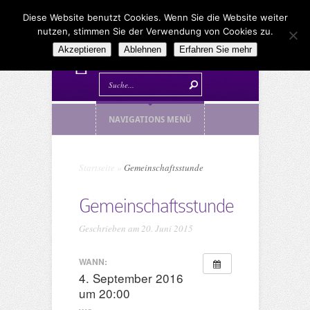
Diese Website benutzt Cookies. Wenn Sie die Website weiter
nutzen, stimmen Sie der Verwendung von Cookies zu.
Akzeptieren
Ablehnen
Erfahren Sie mehr
NAVIGATIONS MENÜ
Startseite
»
Gemeinschaftsstunde
Gemeinschaftsstunde
Geschrieben am 20. Juni 2015
WANN:
4. September 2016
um 20:00