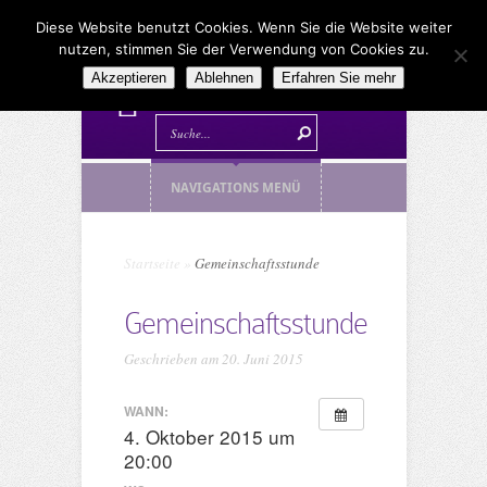
Diese Website benutzt Cookies. Wenn Sie die Website weiter
nutzen, stimmen Sie der Verwendung von Cookies zu.
Akzeptieren
Ablehnen
Erfahren Sie mehr
NAVIGATIONS MENÜ
Startseite
»
Gemeinschaftsstunde
Gemeinschaftsstunde
Geschrieben am 20. Juni 2015
WANN:
4. Oktober 2015 um
20:00