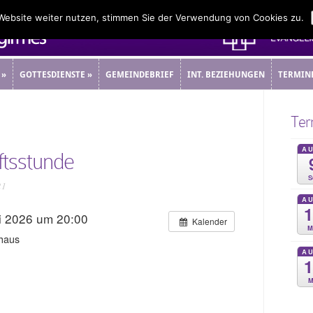
 Website weiter nutzen, stimmen Sie der Verwendung von Cookies zu.
»
GOTTESDIENSTE
»
GEMEINDEBRIEF
INT. BEZIEHUNGEN
TERMIN
»
GOTTESDIENSTE
»
GEMEINDEBRIEF
INT. BEZIEHUNGEN
TERMIN
Ter
A
tsstunde
S
21
A
i 2026 um 20:00
Kalender
M
haus
A
M