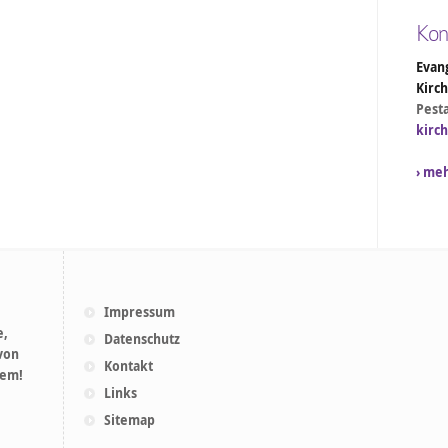
Kon
Evang
Kirc
Pesta
kirc
› me
Impressum
e,
Datenschutz
 von
Kontakt
lem!
Links
Sitemap