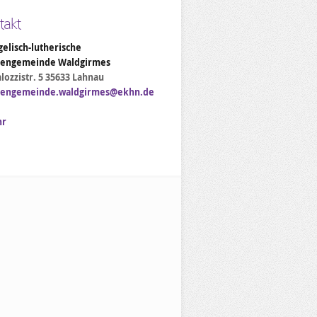
takt
elisch-lutherische
hengemeinde Waldgirmes
lozzistr. 5 35633 Lahnau
hengemeinde.waldgirmes@ekhn.de
hr