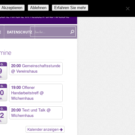
Akzeptieren
Ablehnen
Erfahren Sie mehr
E
DATENSCHUTZ
E
DATENSCHUTZ
mine
UG.
20:00
Gemeinschaftsstunde
9
@ Vereinshaus
o.
UG.
19:00
Offener
10
Handarbeitstreff
@
Wichernhaus
o.
UG.
20:00
Text und Talk
@
12
Wichernhaus
i.
Kalender anzeigen