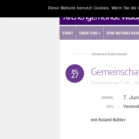
Diese Website benutzt Cookies. Wenn Sie die
START
ÜBER UNS
»
ZUM MITMACHEN
START
ÜBER UNS
»
ZUM MITMACHEN
Startseite
»
Gemeinschaftsstunde
Gemeinschaf
MO.
27
Geschrieben am 27. Dez. 20
7. Jun
WANN:
Vereins
WO:
mit Roland Bühler