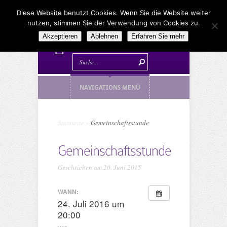
Diese Website benutzt Cookies. Wenn Sie die Website weiter
nutzen, stimmen Sie der Verwendung von Cookies zu.
Akzeptieren
Ablehnen
Erfahren Sie mehr
NAVIGATIONS MENÜ
Startseite
»
Gemeinschaftsstunde
Gemeinschaftsstunde
Geschrieben am 20. Juni 2015
WANN:
24. Juli 2016 um
20:00