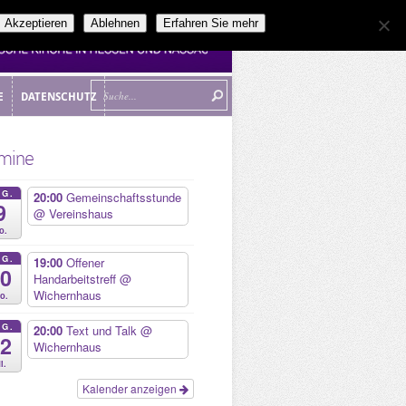
Akzeptieren
Ablehnen
Erfahren Sie mehr
E
DATENSCHUTZ
E
DATENSCHUTZ
mine
UG.
20:00
Gemeinschaftsstunde
9
@ Vereinshaus
o.
UG.
19:00
Offener
10
Handarbeitstreff
@
Wichernhaus
o.
UG.
20:00
Text und Talk
@
12
Wichernhaus
i.
Kalender anzeigen