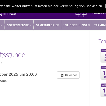
 Website weiter nutzen, stimmen Sie der Verwendung von Cookies zu.
»
GOTTESDIENSTE
»
GEMEINDEBRIEF
INT. BEZIEHUNGEN
TERMIN
»
GOTTESDIENSTE
»
GEMEINDEBRIEF
INT. BEZIEHUNGEN
TERMIN
Ter
A
tsstunde
S
21
A
tober 2025 um 20:00
Kalender
M
haus
A
M