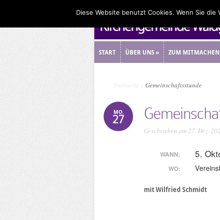
Diese Website benutzt Cookies. Wenn Sie die
START
ÜBER UNS
»
ZUM MITMACHEN
START
ÜBER UNS
»
ZUM MITMACHEN
Startseite
»
Gemeinschaftsstunde
Gemeinschaf
MO.
27
Geschrieben am 27. Dez. 20
5. Ok
WANN:
Vereins
WO:
mit Wilfried Schmidt