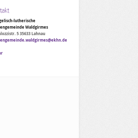
takt
elisch-lutherische
hengemeinde Waldgirmes
lozzistr. 5 35633 Lahnau
hengemeinde.waldgirmes@ekhn.de
hr