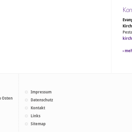
Kon
Evang
Kirc
Pesta
kirc
› me
Impressum
m Osten
Datenschutz
Kontakt
Links
Sitemap