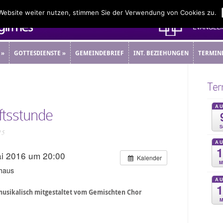
 Website weiter nutzen, stimmen Sie der Verwendung von Cookies zu.
»
GOTTESDIENSTE
»
GEMEINDEBRIEF
INT. BEZIEHUNGEN
TERMIN
»
GOTTESDIENSTE
»
GEMEINDEBRIEF
INT. BEZIEHUNGEN
TERMIN
Ter
A
tsstunde
S
15
A
ai 2016 um 20:00
Kalender
M
haus
A
musikalisch mitgestaltet vom Gemischten Chor
M