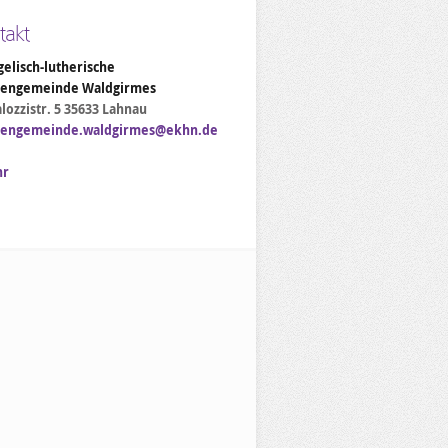
takt
elisch-lutherische
hengemeinde Waldgirmes
lozzistr. 5 35633 Lahnau
hengemeinde.waldgirmes@ekhn.de
hr