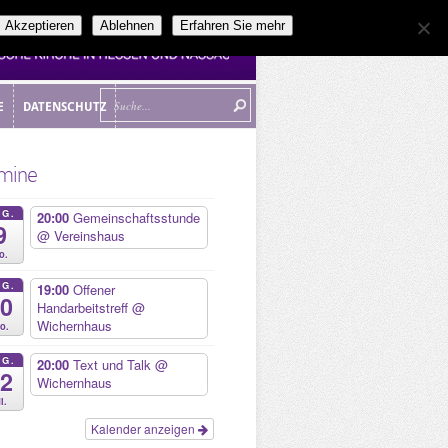
Akzeptieren
Ablehnen
Erfahren Sie mehr
E
DATENSCHUTZ
E
DATENSCHUTZ
mine
UG.
20:00
Gemeinschaftsstunde
9
@ Vereinshaus
o.
UG.
19:00
Offener
10
Handarbeitstreff
@
Wichernhaus
o.
UG.
20:00
Text und Talk
@
12
Wichernhaus
i.
Kalender anzeigen