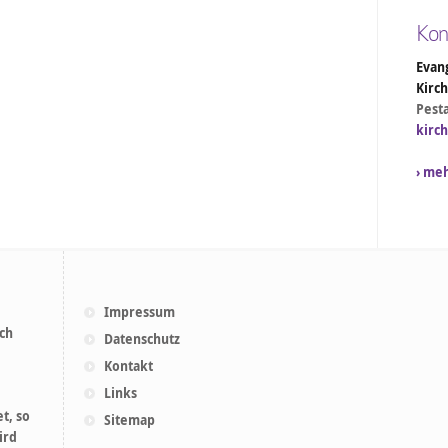
Kon
Evang
Kirc
Pesta
kirc
› me
Impressum
ich
Datenschutz
Kontakt
Links
t, so
Sitemap
ird