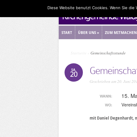
Diese Website benutzt Cookies. Wenn Sie die
START
ÜBER UNS
»
ZUM MITMACHEN
START
ÜBER UNS
»
ZUM MITMACHEN
Startseite
»
Gemeinschaftsstunde
Gemeinschaf
SA.
20
Geschrieben am 20. Juni 20
15. M
WANN:
Vereins
WO:
mit Daniel Degenhardt, 