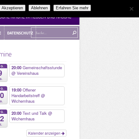
Akzeptieren
Ablehnen
Erfahren Sie mehr
E
DATENSCHUTZ
E
DATENSCHUTZ
mine
UG.
20:00
Gemeinschaftsstunde
9
@ Vereinshaus
o.
UG.
19:00
Offener
10
Handarbeitstreff
@
Wichernhaus
o.
UG.
20:00
Text und Talk
@
12
Wichernhaus
i.
Kalender anzeigen