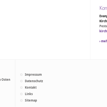
Kon
Evang
Kirc
Pesta
kirc
› me
Impressum
m Osten
Datenschutz
Kontakt
Links
Sitemap