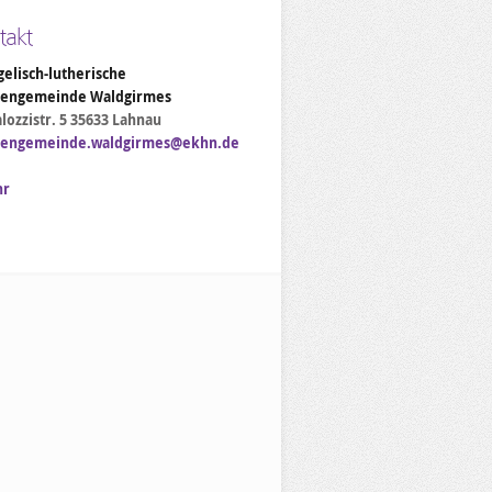
takt
elisch-lutherische
hengemeinde Waldgirmes
lozzistr. 5 35633 Lahnau
hengemeinde.waldgirmes@ekhn.de
hr