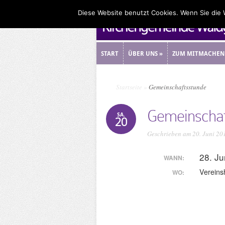
Diese Website benutzt Cookies. Wenn Sie die
START
ÜBER UNS
»
ZUM MITMACHEN
START
ÜBER UNS
»
ZUM MITMACHEN
Startseite
»
Gemeinschaftsstunde
Gemeinschaf
SA.
20
Geschrieben am 20. Juni 20
28. Ju
WANN:
Vereins
WO: