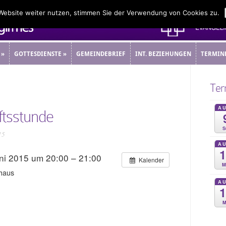
 Website weiter nutzen, stimmen Sie der Verwendung von Cookies zu.
»
GOTTESDIENSTE
»
GEMEINDEBRIEF
INT. BEZIEHUNGEN
TERMIN
»
GOTTESDIENSTE
»
GEMEINDEBRIEF
INT. BEZIEHUNGEN
TERMIN
Ter
A
tsstunde
S
15
A
ni 2015 um 20:00 – 21:00
Kalender
M
haus
A
M