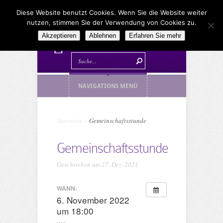
Diese Website benutzt Cookies. Wenn Sie die Website weiter
nutzen, stimmen Sie der Verwendung von Cookies zu.
Akzeptieren
Ablehnen
Erfahren Sie mehr
NAVIGATIONS MENÜ
Startseite
»
Gemeinschaftsstunde
Gemeinschaftsstunde
Geschrieben am 27. Dez. 2021
WANN:
6. November 2022
um 18:00