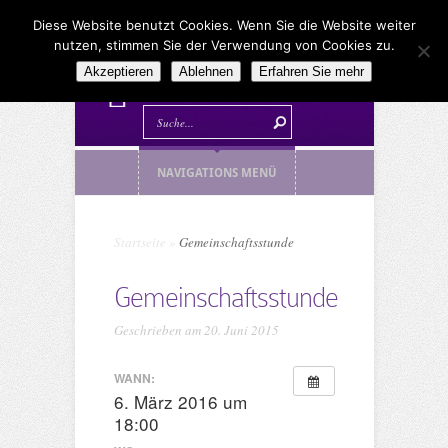
Diese Website benutzt Cookies. Wenn Sie die Website weiter
nutzen, stimmen Sie der Verwendung von Cookies zu.
Akzeptieren
Ablehnen
Erfahren Sie mehr
NAVIGATIONS MENÜ
Startseite
»
Gemeinschaftsstunde
Gemeinschaftsstunde
Geschrieben am 20. Juni 2015
WANN:
6. März 2016 um
18:00