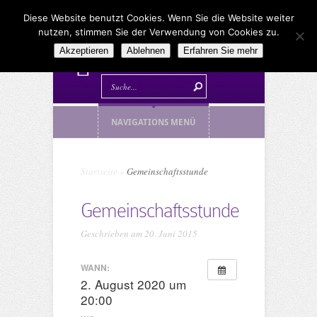
Diese Website benutzt Cookies. Wenn Sie die Website weiter
nutzen, stimmen Sie der Verwendung von Cookies zu.
Akzeptieren
Ablehnen
Erfahren Sie mehr
NAVIGATIONS MENÜ
Startseite
»
Gemeinschaftsstunde
Gemeinschaftsstunde
Geschrieben am 20. Juni 2015
WANN:
2. August 2020 um
20:00