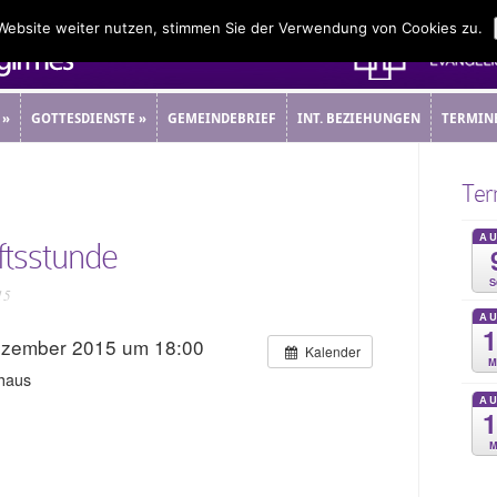
 Website weiter nutzen, stimmen Sie der Verwendung von Cookies zu.
»
GOTTESDIENSTE
»
GEMEINDEBRIEF
INT. BEZIEHUNGEN
TERMIN
»
GOTTESDIENSTE
»
GEMEINDEBRIEF
INT. BEZIEHUNGEN
TERMIN
Ter
A
tsstunde
S
15
A
ezember 2015 um 18:00
Kalender
M
haus
A
M