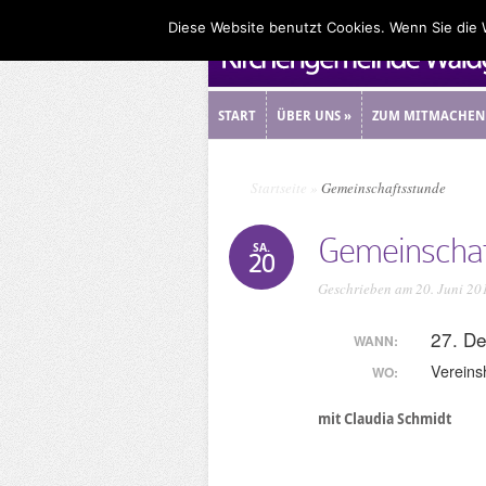
Diese Website benutzt Cookies. Wenn Sie die
START
ÜBER UNS
»
ZUM MITMACHEN
START
ÜBER UNS
»
ZUM MITMACHEN
Startseite
»
Gemeinschaftsstunde
Gemeinschaf
SA.
20
Geschrieben am 20. Juni 20
27. D
WANN:
Vereins
WO:
mit Claudia Schmidt