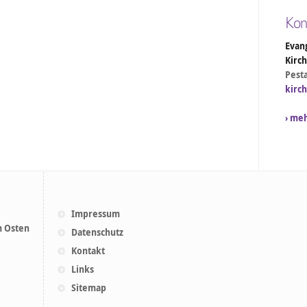
Kon
Evang
Kirc
Pesta
kirc
› me
Impressum
m Osten
Datenschutz
Kontakt
Links
Sitemap