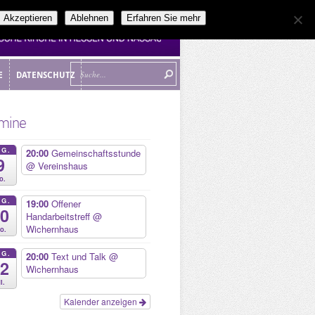
Akzeptieren
Ablehnen
Erfahren Sie mehr
E
DATENSCHUTZ
E
DATENSCHUTZ
mine
UG.
20:00
Gemeinschaftsstunde
9
@ Vereinshaus
o.
UG.
19:00
Offener
10
Handarbeitstreff
@
Wichernhaus
o.
UG.
20:00
Text und Talk
@
12
Wichernhaus
i.
Kalender anzeigen