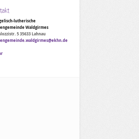
takt
elisch-lutherische
hengemeinde Waldgirmes
lozzistr. 5 35633 Lahnau
hengemeinde.waldgirmes@ekhn.de
hr