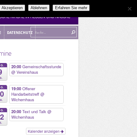
Akzeptieren
Ablehnen
Erfahren Sie mehr
E
DATENSCHUTZ
E
DATENSCHUTZ
mine
UG.
20:00
Gemeinschaftsstunde
9
@ Vereinshaus
o.
UG.
19:00
Offener
10
Handarbeitstreff
@
Wichernhaus
o.
UG.
20:00
Text und Talk
@
12
Wichernhaus
i.
Kalender anzeigen