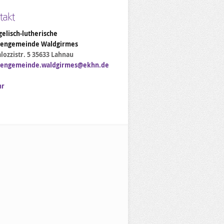
takt
elisch-lutherische
hengemeinde Waldgirmes
lozzistr. 5 35633 Lahnau
hengemeinde.waldgirmes@ekhn.de
hr