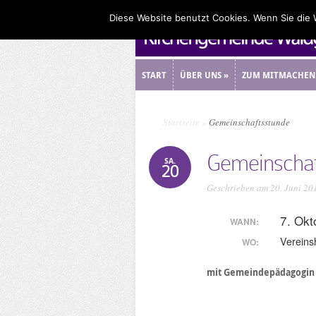
Diese Website benutzt Cookies. Wenn Sie die
START
ÜBER UNS
»
ZUM MITMACHEN
START
ÜBER UNS
»
ZUM MITMACHEN
Startseite
»
Gemeinschaftsstunde
Gemeinschaf
SA.
20
Geschrieben am 20. Juni 20
7. Ok
WANN:
Vereins
WO:
mit Gemeindepädagogin K