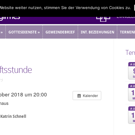
 Website weiter nutzen, stimmen Sie der Verwendung von Cookies zu.
»
GOTTESDIENSTE
»
GEMEINDEBRIEF
INT. BEZIEHUNGEN
TERMIN
»
GOTTESDIENSTE
»
GEMEINDEBRIEF
INT. BEZIEHUNGEN
TERMIN
Ter
A
tsstunde
S
15
A
tober 2018 um 20:00
Kalender
M
haus
A
atrin Schnell
M