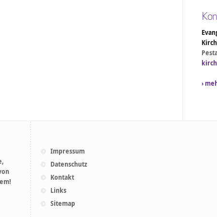
Kon
Evang
Kirc
Pesta
kirc
› me
Impressum
e,
Datenschutz
 von
Kontakt
lem!
Links
Sitemap