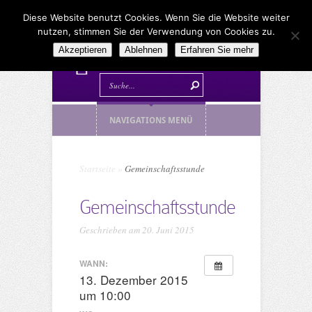
Diese Website benutzt Cookies. Wenn Sie die Website weiter
nutzen, stimmen Sie der Verwendung von Cookies zu.
Akzeptieren
Ablehnen
Erfahren Sie mehr
NAVIGATIONS MENÜ
Startseite
»
Gemeinschaftsstunde
Gemeinschaftsstunde
Geschrieben am 20. Juni 2015
WANN:
13. Dezember 2015
um 10:00