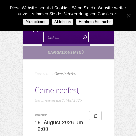
Diese Website benutzt Cookies. Wenn Sie die Website weiter
nutzen, stimmen Sie der Verwendung von Cookies zu.
Akzeptieren
Ablehnen
Erfahren Sie mehr
NAVIGATIONS MENÜ
Startseite
»
Gemeindefest
Gemeindefest
Geschrieben am 7. Mai 2026
WANN:
16. August 2026 um
12:00