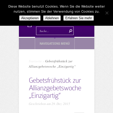
Diese Website benutzt Cookies. Wenn Sie die Website weiter
nutzen, stimmen Sie der Verwendung von Cookies zu.
Akzeptieren
Ablehnen
Erfahren Sie mehr
NAVIGATIONS MENÜ
Startseite
»
Gebetsfrühstück zur
Allianzgebetswoche „Einzigartig“
Gebetsfrühstück zur
Allianzgebetswoche
„Einzigartig“
Geschrieben am 29. Dez. 2015