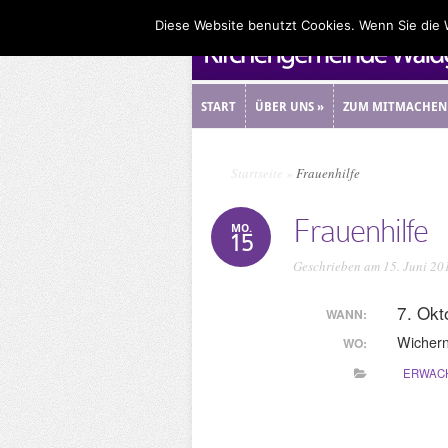
Diese Website benutzt Cookies. Wenn Sie die
START
ÜBER UNS
»
ZUM MITMACHEN
START
ÜBER UNS
»
ZUM MITMACHEN
Startseite
»
Frauenhilfe
Frauenhilfe
MO.
15
Geschrieben am 15. Juni 20
7. Ok
WANN:
Wicher
WO:
ERWACH