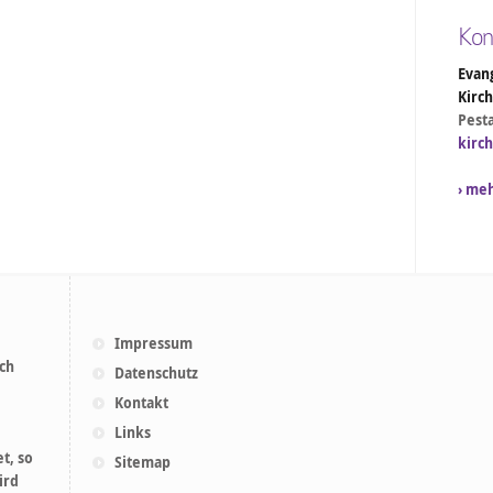
Kon
Evang
Kirc
Pesta
kirc
› me
Impressum
ich
Datenschutz
Kontakt
Links
t, so
Sitemap
ird