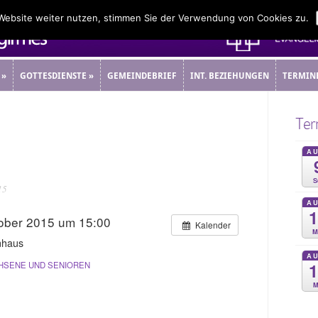
 Website weiter nutzen, stimmen Sie der Verwendung von Cookies zu.
»
GOTTESDIENSTE
»
GEMEINDEBRIEF
INT. BEZIEHUNGEN
TERMIN
»
GOTTESDIENSTE
»
GEMEINDEBRIEF
INT. BEZIEHUNGEN
TERMIN
Ter
A
S
15
A
tober 2015 um 15:00
Kalender
M
nhaus
A
SENE UND SENIOREN
M