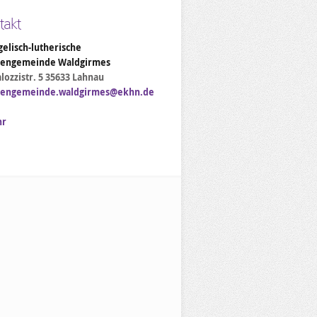
takt
elisch-lutherische
hengemeinde Waldgirmes
lozzistr. 5 35633 Lahnau
hengemeinde.waldgirmes@ekhn.de
hr