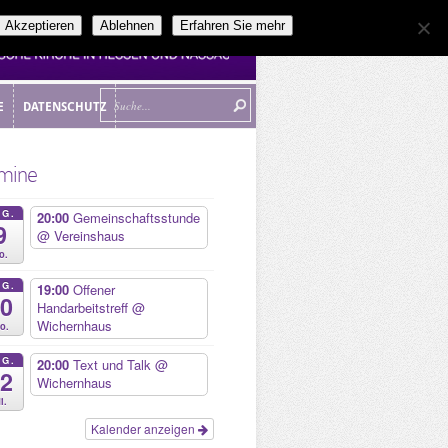
Akzeptieren
Ablehnen
Erfahren Sie mehr
E
DATENSCHUTZ
E
DATENSCHUTZ
mine
UG.
20:00
Gemeinschaftsstunde
9
@ Vereinshaus
o.
UG.
19:00
Offener
10
Handarbeitstreff
@
Wichernhaus
o.
UG.
20:00
Text und Talk
@
12
Wichernhaus
i.
Kalender anzeigen