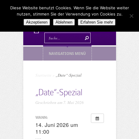
Diese Website benutzt Cookies. Wenn Sie die Website weiter
nutzen, stimmen Sie der Verwendung von Cookies zu.
Akzeptieren
Ablehnen
Erfahren Sie mehr
NAVIGATIONS MENÜ
Startseite
»
„Date“-Spezial
„Date“-Spezial
Geschrieben am 7. Mai 2026
WANN:
14. Juni 2026 um
11:00