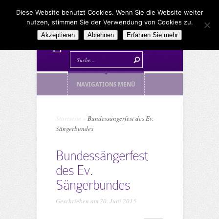
Diese Website benutzt Cookies. Wenn Sie die Website weiter
nutzen, stimmen Sie der Verwendung von Cookies zu.
Akzeptieren
Ablehnen
Erfahren Sie mehr
NAVIGATIONS MENÜ
Startseite
»
Bundessängerfest des Ev.
Sängerbundes
Bundessängerfest
des Ev.
Sängerbundes
Geschrieben am 20. Juni 2015