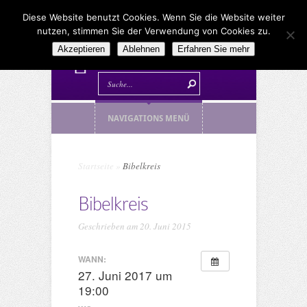
Diese Website benutzt Cookies. Wenn Sie die Website weiter
nutzen, stimmen Sie der Verwendung von Cookies zu.
Akzeptieren
Ablehnen
Erfahren Sie mehr
NAVIGATIONS MENÜ
Startseite
»
Bibelkreis
Bibelkreis
Geschrieben am 20. Juni 2015
WANN:
27. Juni 2017 um
19:00