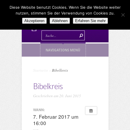
Diese Website benutzt Cookies. Wenn Sie die Website weiter
nutzen, stimmen Sie der Verwendung von Cookies zu.
Akzeptieren
Ablehnen
Erfahren Sie mehr
NAVIGATIONS MENÜ
Startseite
»
Bibelkreis
Bibelkreis
Geschrieben am 20. Juni 2015
WANN:
7. Februar 2017 um
16:00