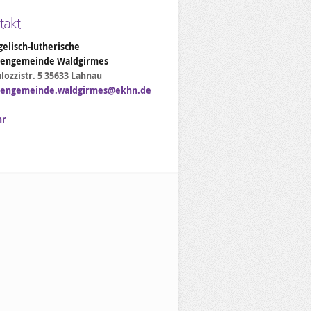
takt
elisch-lutherische
hengemeinde Waldgirmes
lozzistr. 5 35633 Lahnau
hengemeinde.waldgirmes@ekhn.de
hr