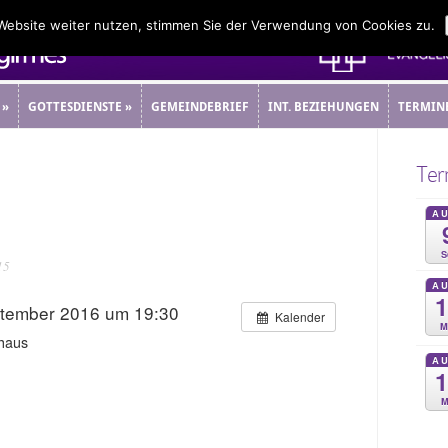
 Website weiter nutzen, stimmen Sie der Verwendung von Cookies zu.
»
GOTTESDIENSTE
»
GEMEINDEBRIEF
INT. BEZIEHUNGEN
TERMIN
»
GOTTESDIENSTE
»
GEMEINDEBRIEF
INT. BEZIEHUNGEN
TERMIN
Ter
A
S
15
A
ptember 2016 um 19:30
Kalender
M
haus
A
M