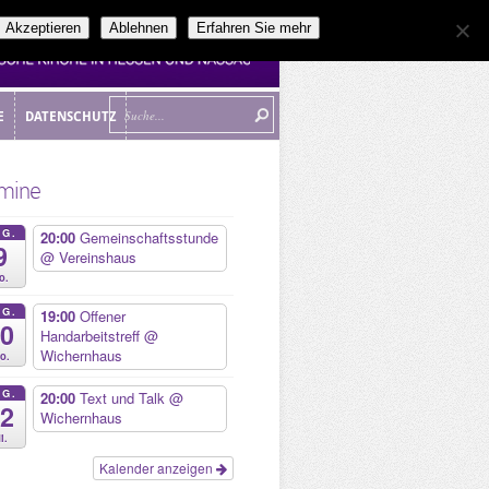
Akzeptieren
Ablehnen
Erfahren Sie mehr
E
DATENSCHUTZ
E
DATENSCHUTZ
mine
UG.
20:00
Gemeinschaftsstunde
9
@ Vereinshaus
o.
UG.
19:00
Offener
10
Handarbeitstreff
@
Wichernhaus
o.
UG.
20:00
Text und Talk
@
12
Wichernhaus
i.
Kalender anzeigen