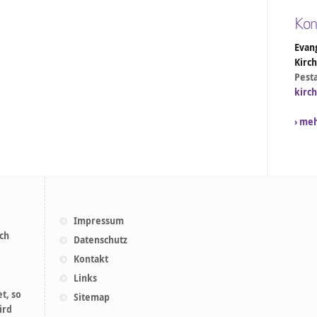
Kon
Evang
Kirc
Pesta
kirc
› me
Impressum
ich
Datenschutz
Kontakt
Links
t, so
Sitemap
ird