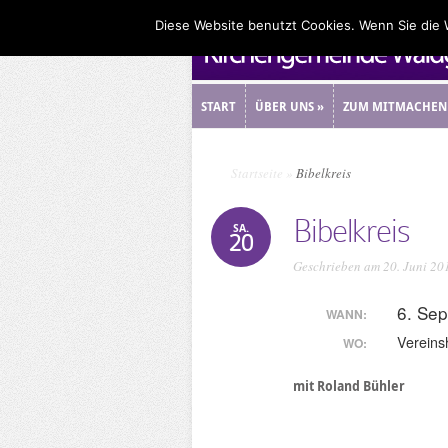
Diese Website benutzt Cookies. Wenn Sie die
START
ÜBER UNS
»
ZUM MITMACHEN
START
ÜBER UNS
»
ZUM MITMACHEN
Startseite
»
Bibelkreis
Bibelkreis
SA.
20
Geschrieben am 20. Juni 20
6. Se
WANN:
Vereins
WO:
mit Roland Bühler