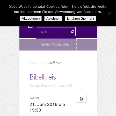
Diese Website benutzt Cookies. Wenn Sie die Website weiter
nutzen, stimmen Sie der Verwendung von Cookies zu.
Akzeptieren
Ablehnen
Erfahren Sie mehr
NAVIGATIONS MENÜ
Startseite
»
Bibelkreis
Bibelkreis
Geschrieben am 20. Juni 2015
WANN:
21. Juni 2016 um
19:30