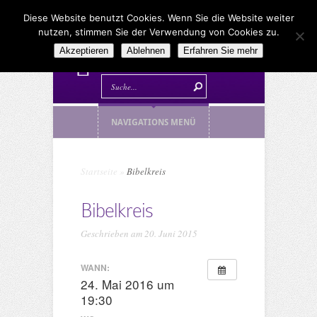
Diese Website benutzt Cookies. Wenn Sie die Website weiter
nutzen, stimmen Sie der Verwendung von Cookies zu.
Akzeptieren
Ablehnen
Erfahren Sie mehr
NAVIGATIONS MENÜ
Startseite
»
Bibelkreis
Bibelkreis
Geschrieben am 20. Juni 2015
WANN:
24. Mai 2016 um
19:30