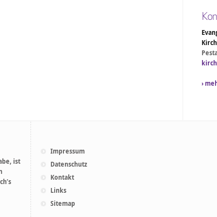
Kon
Evang
Kirc
Pesta
kirc
› me
Impressum
be, ist
Datenschutz
h
Kontakt
ch’s
Links
Sitemap