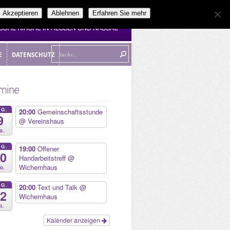
Akzeptieren
Ablehnen
Erfahren Sie mehr
E
DATENSCHUTZ
E
DATENSCHUTZ
mine
UG.
20:00
Gemeinschaftsstunde
9
@ Vereinshaus
o.
UG.
19:00
Offener
10
Handarbeitstreff
@
Wichernhaus
o.
UG.
20:00
Text und Talk
@
12
Wichernhaus
i.
Kalender anzeigen