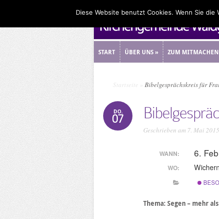
Diese Website benutzt Cookies. Wenn Sie die
START
ÜBER UNS
»
ZUM MITMACHEN
START
ÜBER UNS
»
ZUM MITMACHEN
Startseite
»
Bibelgesprächskreis für Fr
Bibelgespräc
DO.
07
Geschrieben am 7. Mai 201
6. Fe
WANN:
Wicher
WO:
BESO
Thema: Segen – mehr al