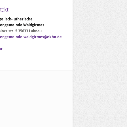
takt
elisch-lutherische
hengemeinde Waldgirmes
lozzistr. 5 35633 Lahnau
hengemeinde.waldgirmes@ekhn.de
hr