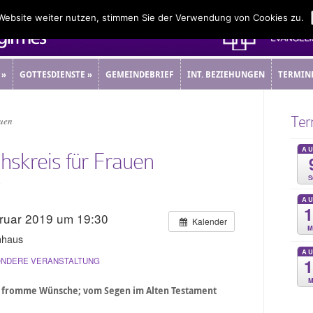
 Website weiter nutzen, stimmen Sie der Verwendung von Cookies zu.
»
GOTTESDIENSTE
»
GEMEINDEBRIEF
INT. BEZIEHUNGEN
TERMIN
»
GOTTESDIENSTE
»
GEMEINDEBRIEF
INT. BEZIEHUNGEN
TERMIN
Ter
auen
A
hskreis für Frauen
S
5
A
bruar 2019 um 19:30
Kalender
M
nhaus
A
NDERE VERANSTALTUNG
M
s fromme Wünsche; vom Segen im Alten Testament