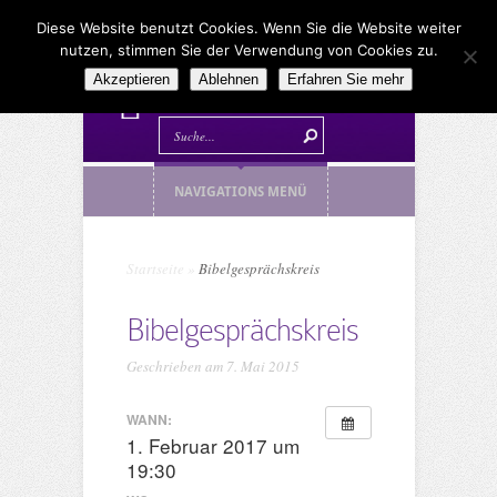
Diese Website benutzt Cookies. Wenn Sie die Website weiter
nutzen, stimmen Sie der Verwendung von Cookies zu.
Akzeptieren
Ablehnen
Erfahren Sie mehr
NAVIGATIONS MENÜ
Startseite
»
Bibelgesprächskreis
Bibelgesprächskreis
Geschrieben am 7. Mai 2015
WANN:
1. Februar 2017 um
19:30